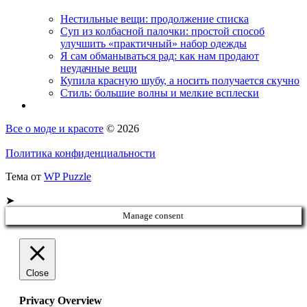
Нестильные вещи: продолжение списка
Суп из колбасной палочки: простой способ
улучшить «практичный» набор одежды
Я сам обманываться рад: как нам продают
неудачные вещи
Купила красную шубу, а носить получается скучно
Стиль: большие волны и мелкие всплески
Все о моде и красоте
© 2026
Политика конфиденциальности
Тема от
WP Puzzle
➤
Manage consent
Close
Privacy Overview