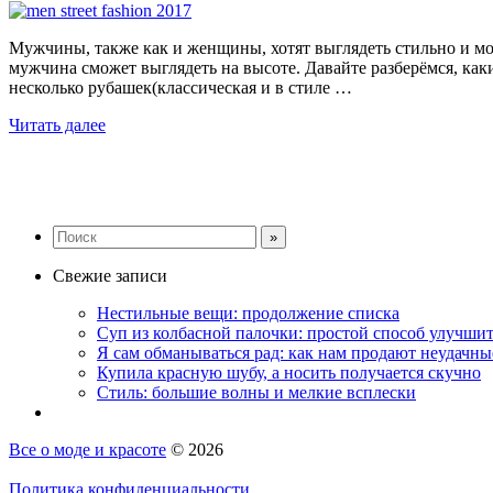
Мужчины, также как и женщины, хотят выглядеть стильно и мод
мужчина сможет выглядеть на высоте. Давайте разберёмся, как
несколько рубашек(классическая и в стиле …
Читать далее
Свежие записи
Нестильные вещи: продолжение списка
Суп из колбасной палочки: простой способ улучши
Я сам обманываться рад: как нам продают неудачн
Купила красную шубу, а носить получается скучно
Стиль: большие волны и мелкие всплески
Все о моде и красоте
© 2026
Политика конфиденциальности