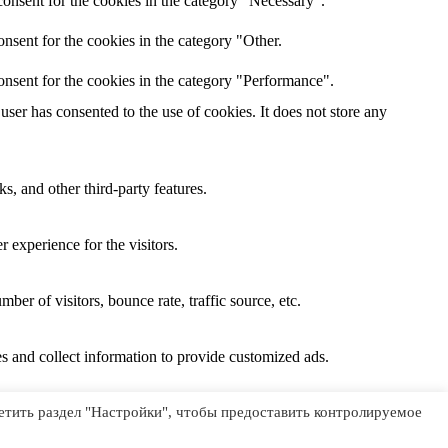
onsent for the cookies in the category "Necessary".
nsent for the cookies in the category "Other.
onsent for the cookies in the category "Performance".
ser has consented to the use of cookies. It does not store any
s, and other third-party features.
 experience for the visitors.
er of visitors, bounce rate, traffic source, etc.
s and collect information to provide customized ads.
сетить раздел "Настройки", чтобы предоставить контролируемое