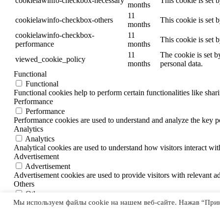
cookielawinfo-checkbox-necessary
This cookie is set 
months
11
cookielawinfo-checkbox-others
This cookie is set 
months
cookielawinfo-checkbox-
11
This cookie is set 
performance
months
11
The cookie is set b
viewed_cookie_policy
months
personal data.
Functional
Functional
Functional cookies help to perform certain functionalities like shar
Performance
Performance
Performance cookies are used to understand and analyze the key per
Analytics
Analytics
Analytical cookies are used to understand how visitors interact wit
Advertisement
Advertisement
Advertisement cookies are used to provide visitors with relevant a
Others
Others
Мы используем файлы cookie на нашем веб-сайте. Нажав “Приня
Other uncategorized cookies are those that are being analyzed and h
SAVE & ACCEPT