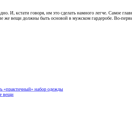
но. И, кстати говоря, им это сделать намного легче. Самое гла
ие же вещи должны быть основой в мужском гардеробе. Во-первы
ть «практичный» набор одежды
ые вещи