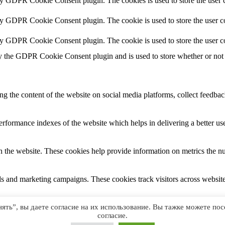
by GDPR Cookie Consent plugin. The cookies is used to store the user c
by GDPR Cookie Consent plugin. The cookie is used to store the user co
by GDPR Cookie Consent plugin. The cookie is used to store the user c
y the GDPR Cookie Consent plugin and is used to store whether or not u
ing the content of the website on social media platforms, collect feedback
formance indexes of the website which helps in delivering a better user
h the website. These cookies help provide information on metrics the numb
ds and marketing campaigns. These cookies track visitors across website
ть”, вы даете согласие на их использование. Вы тажке можете по
ave not been classified into a category as yet.
согласие.