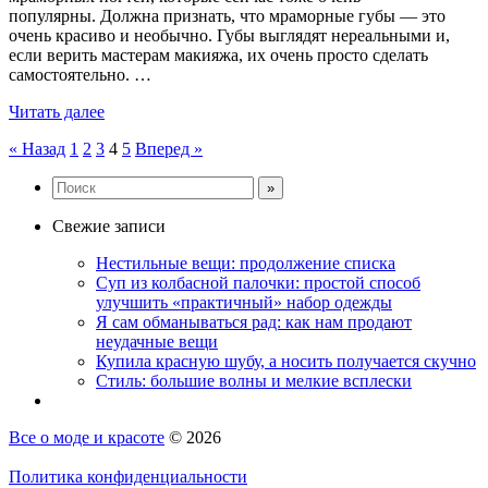
популярны. Должна признать, что мраморные губы — это
очень красиво и необычно. Губы выглядят нереальными и,
если верить мастерам макияжа, их очень просто сделать
самостоятельно. …
Читать далее
Навигация
« Назад
1
2
3
4
5
Вперед »
по
записям
Свежие записи
Нестильные вещи: продолжение списка
Суп из колбасной палочки: простой способ
улучшить «практичный» набор одежды
Я сам обманываться рад: как нам продают
неудачные вещи
Купила красную шубу, а носить получается скучно
Стиль: большие волны и мелкие всплески
Все о моде и красоте
© 2026
Политика конфиденциальности