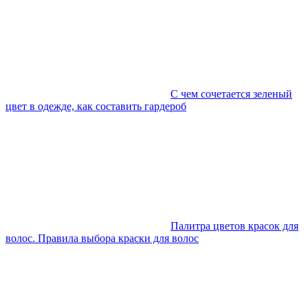
С чем сочетается зеленый
цвет в одежде, как составить гардероб
Палитра цветов красок для
волос. Правила выбора краски для волос