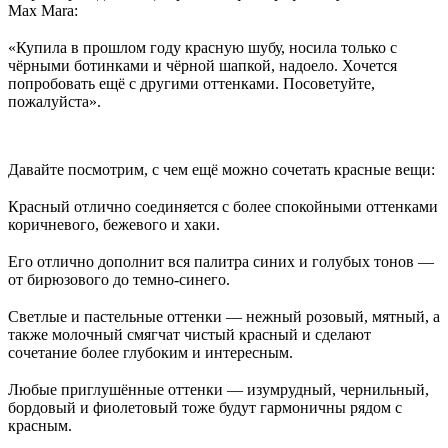
Max Mara:
⠀
«Купила в прошлом году красную шубу, носила только с
чёрными ботинками и чёрной шапкой, надоело. Хочется
попробовать ещё с другими оттенками. Посоветуйте,
пожалуйста».
Давайте посмотрим, с чем ещё можно сочетать красные вещи:
⠀
Красный отлично соединяется с более спокойными оттенками
коричневого, бежевого и хаки.
⠀
Его отлично дополнит вся палитра синих и голубых тонов —
от бирюзового до темно-синего.
⠀
Светлые и пастельные оттенки — нежный розовый, мятный, а
также молочный смягчат чистый красный и сделают
сочетание более глубоким и интересным.
⠀
Любые приглушённые оттенки — изумрудный, чернильный,
бордовый и фиолетовый тоже будут гармоничны рядом с
красным.