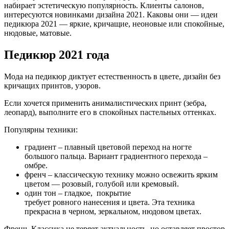
набирает эстетическую популярность. Клиенты салонов,
интересуются новинками дизайна 2021. Каковы они — идеи
педикюра 2021 — яркие, кричащие, неоновые или спокойные,
нюдовые, матовые.
Педикюр 2021 года
Мода на педикюр диктует естественность в цвете, дизайн без
кричащих принтов, узоров.
Если хочется применить анималистических принт (зебра,
леопард), выполните его в спокойных пастельных оттенках.
Популярны техники:
градиент – плавный цветовой переход на ногте
большого пальца. Вариант градиентного перехода –
омбре.
френч – классическую технику можно освежить ярким
цветом — розовый, голубой или кремовый.
один тон – гладкое, покрытие
требует ровного нанесения и цвета. Эта техника
прекрасна в черном, зеркальном, нюдовом цветах.
Френч. Классика не теряет актуальность, но оставляет простор