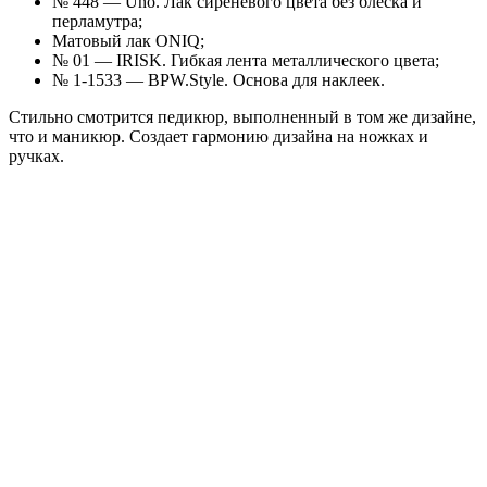
№ 448 — Uno. Лак сиреневого цвета без блеска и
перламутра;
Матовый лак ONIQ;
№ 01 — IRISK. Гибкая лента металлического цвета;
№ 1-1533 — BPW.Style. Основа для наклеек.
Стильно смотрится педикюр, выполненный в том же дизайне,
что и маникюр. Создает гармонию дизайна на ножках и
ручках.